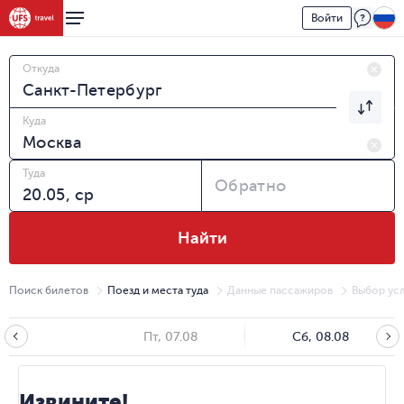
Войти
Откуда
Куда
Туда
Обратно
Найти
Поиск билетов
Поезд и места туда
Данные пассажиров
Выбор усл
Пт, 07.08
Сб, 08.08
Извините!