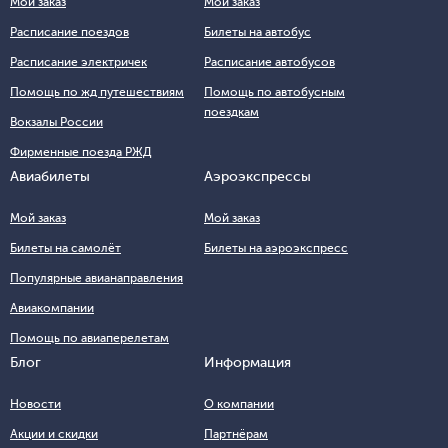
Мой заказ
Мой заказ
Расписание поездов
Билеты на автобус
Расписание электричек
Расписание автобусов
Помощь по жд путешествиям
Помощь по автобусным
поездкам
Вокзалы России
Фирменные поезда РЖД
Авиабилеты
Аэроэкспрессы
Мой заказ
Мой заказ
Билеты на самолёт
Билеты на аэроэкспресс
Популярные авианаправления
Авиакомпании
Помощь по авиаперелетам
Блог
Информация
Новости
О компании
Акции и скидки
Партнёрам